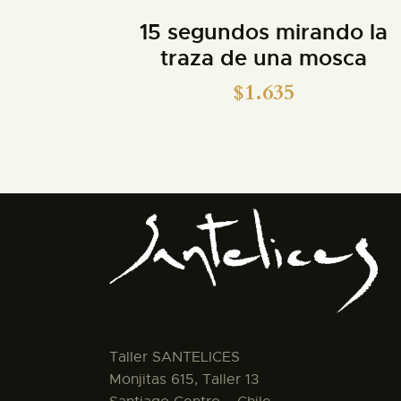
15 segundos mirando la
traza de una mosca
$
1.635
Taller SANTELICES
Monjitas 615, Taller 13