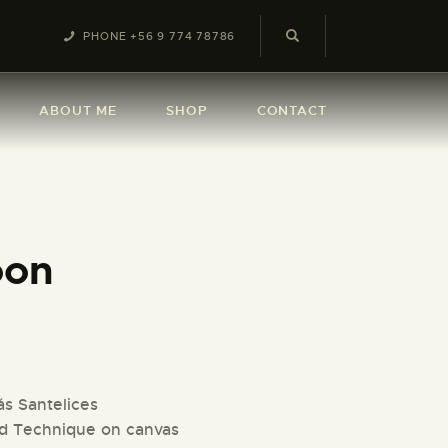
PHONE +56 9 774 78786
ABOUT ME
SHOP
CONTACT
oon
s Santelices
d Technique on canvas