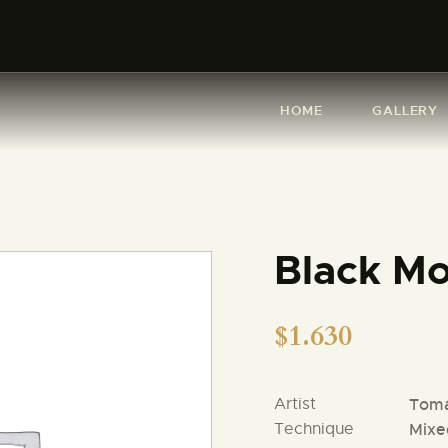
HOME
GALLERY
HOME
GALLERY
ABOUT ME
SHOP
CONTACT
Black M
$
1.630
Artist
Tomá
Technique
Mixe