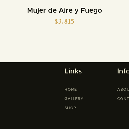
Mujer de Aire y Fuego
$
3.815
Links
Inf
HOME
ABOU
GALLERY
CONT
SHOP